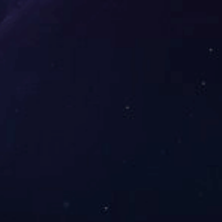
分组已经揭晓，各参赛队伍的实力对比与赛程分析引发了广泛关注
的各支球队表现，包括球队整体实力、明星球员分析、历史交锋
读者可以更加清晰地了解各队在本届赛事中的竞争态势，并为即
当前足球发展的趋势，对未来可能出现的比赛结果进行预测，以
力对比
家队在实力上呈现出较大的差异。一些传统强队如日本、韩国及
成熟。而一些新兴力量如越南和泰国等则逐渐崭露头角，它们近
届亚运会充满悬念。
严谨的防守和快速的进攻节奏，在亚洲范围内一直保持着强大的
，近年来也逐步向年轻化发展。而作为东道主，中国队在主场作
中小型国家，比如印度尼西亚和马来西亚等，这些球队虽然名声