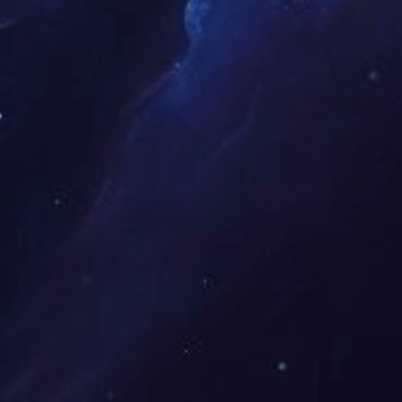
运会足球分组揭晓各队