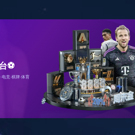
发现
米兰手机版
成效展示
新闻视角
服务类型